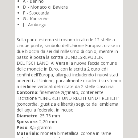
A - Berlino
D - Monaco di Baviera
F - Stoccarda
G - Karlsruhe
J - Amburgo
Sulla parte esterna si trovano in alto le 12 stelle a
cinque punte, simbolo dell'Unione Europea, divise in
due blocchi da sei dal millesimo di conio, mentre in
basso è posta la scritta BUNDESREPUBLIK
DEUTSCHLAND. Al
Verso
la nuova faccia comune
delle monete in Euro, con la scritta 2 euro ed i
confini dell'Europa, allargati includendo i nuovi stati
aderenti all'Unione, parzialmente ricadenti su sfondo
a sei linee verticali delimitate da 2 stelle ciascuna.
Contorno
: finemente zigrinato, contenente
l'iscrizione "EINIGKEIT UND RECHT UND FREIHEIT"
(concordia, giustizia e libertà) seguita dall'emblema
dell'aquila federale, in incuso.
Diametro
: 25,75 mm
Spessore
: 2,20 mm
Peso
: 8,5 grammi
Materiale
: moneta bimetallica. corona in rame-