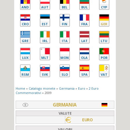
AND
AUT
BEL
BUL
CYP
CRO
EST
FIN
FRA
GER
GRE
IRL
ITA
LAT
LTU
LUX
MLT
MON
OLA
POR
RSM
SVK
SLO
SPA
VAT
Home
»
Catalogo monete
»
Germania
»
Euro
»
2 Euro
Commemorativi
» 2009
GERMANIA
VALUTE
EURO
VALORI