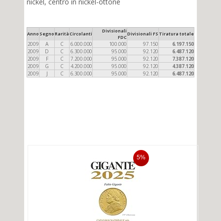
nickel, centro in nickel-ottone
Divisionali
Anno
Segno
Rarità
Circolanti
Divisionali FS
Tiratura totale
FDC
2009
A
C
6.000.000
100.000
97.150
6.197.150
2009
D
C
6.300.000
95.000
92.120
6.487.120
2009
F
C
7.200.000
95.000
92.120
7.387.120
2009
G
C
4.200.000
95.000
92.120
4.387.120
2009
J
C
6.300.000
95.000
92.120
6.487.120
5%