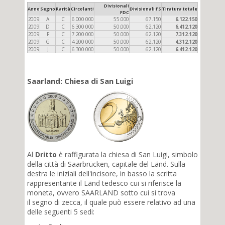
Divisionali
Anno
Segno
Rarità
Circolanti
Divisionali FS
Tiratura totale
FDC
2009
A
C
6.000.000
55.000
67.150
6.122.150
2009
D
C
6.300.000
50.000
62.120
6.412.120
2009
F
C
7.200.000
50.000
62.120
7.312.120
2009
G
C
4.200.000
50.000
62.120
4.312.120
2009
J
C
6.300.000
50.000
62.120
6.412.120
Saarland: Chiesa di San Luigi
Al
Dritto
è raffigurata la chiesa di San Luigi, simbolo
della città di Saarbrücken, capitale del Länd. Sulla
destra le iniziali dell'incisore, in basso la scritta
rappresentante il Länd tedesco cui si riferisce la
moneta, ovvero SAARLAND sotto cui si trova
il segno di zecca, il quale può essere relativo ad una
delle seguenti 5 sedi: