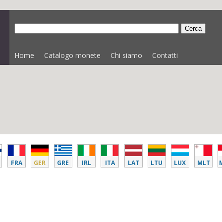
Home
Catalogo monete
Chi siamo
Contatti
FRA
GER
GRE
IRL
ITA
LAT
LTU
LUX
MLT