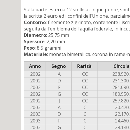
Sulla parte esterna 12 stelle a cinque punte, sim
la scritta 2 euro ed i confini dell'Unione, parzialm
Contorno
: finemente zigrinato, contenente l'is
seguita dall'emblema dell'aquila federale, in incu
Diametro
: 25,75 mm
Spessore
: 2,20 mm
Peso
: 8,5 grammi
Materiale
: moneta bimetallica. corona in rame-ni
Anno
Segno
Rarità
Circola
2002
A
CC
238.920
2002
D
CC
231.300
2002
F
CC
281.090
2002
G
CC
180.950
2002
J
CC
257.820
2003
A
C
20.470
2003
D
C
22.170
2003
F
C
24.460
2003
G
C
29.140