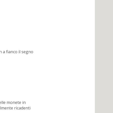
n a fianco il segno
elle monete in
ialmente ricadenti