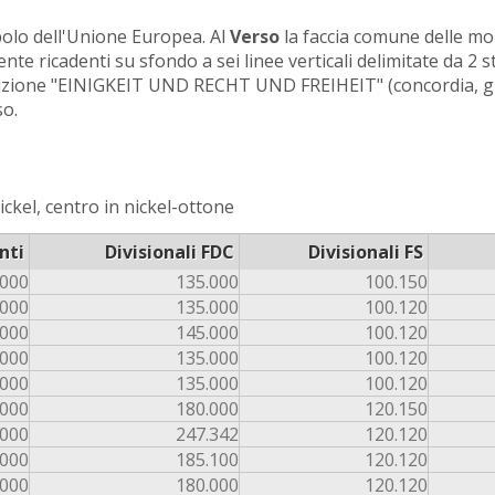
bolo dell'Unione Europea. Al
Verso
la faccia comune delle mo
ente ricadenti su sfondo a sei linee verticali delimitate da 2 s
crizione "EINIGKEIT UND RECHT UND FREIHEIT" (concordia, giu
so.
ckel, centro in nickel-ottone
nti
Divisionali FDC
Divisionali FS
.000
135.000
100.150
.000
135.000
100.120
.000
145.000
100.120
.000
135.000
100.120
.000
135.000
100.120
.000
180.000
120.150
.000
247.342
120.120
.000
185.100
120.120
.000
180.000
120.120