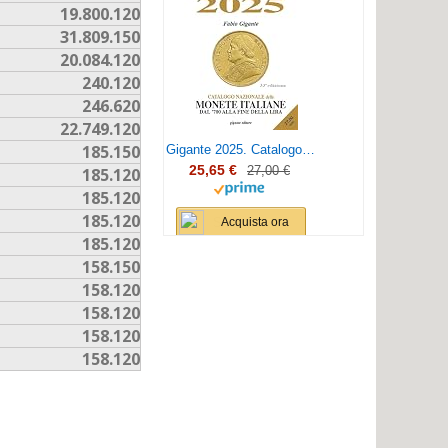
19.800.120
31.809.150
20.084.120
240.120
246.620
22.749.120
185.150
Gigante 2025. Catalogo nazionale delle monete italiane dal '700 alla fine della lira
25,65 €
27,00 €
185.120
185.120
185.120
Acquista ora
185.120
158.150
158.120
158.120
158.120
158.120