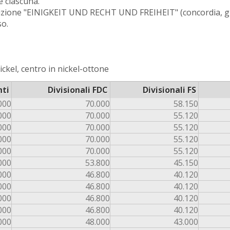
le ciascuna.
crizione "EINIGKEIT UND RECHT UND FREIHEIT" (concordia, giu
so.
ckel, centro in nickel-ottone
nti
Divisionali FDC
Divisionali FS
000
70.000
58.150
000
70.000
55.120
000
70.000
55.120
000
70.000
55.120
000
70.000
55.120
000
53.800
45.150
000
46.800
40.120
000
46.800
40.120
000
46.800
40.120
000
46.800
40.120
000
48.000
43.000