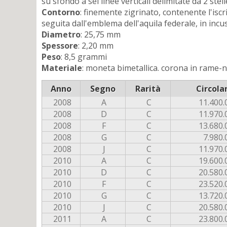
su sfondo a sei linee verticali delimitate da 2 stel
Contorno
: finemente zigrinato, contenente l'is
seguita dall'emblema dell'aquila federale, in incu
Diametro
: 25,75 mm
Spessore
: 2,20 mm
Peso
: 8,5 grammi
Materiale
: moneta bimetallica. corona in rame-ni
Anno
Segno
Rarità
Circola
2008
A
C
11.400.
2008
D
C
11.970.
2008
F
C
13.680.
2008
G
C
7.980.
2008
J
C
11.970.
2010
A
C
19.600.
2010
D
C
20.580.
2010
F
C
23.520.
2010
G
C
13.720.
2010
J
C
20.580.
2011
A
C
23.800.