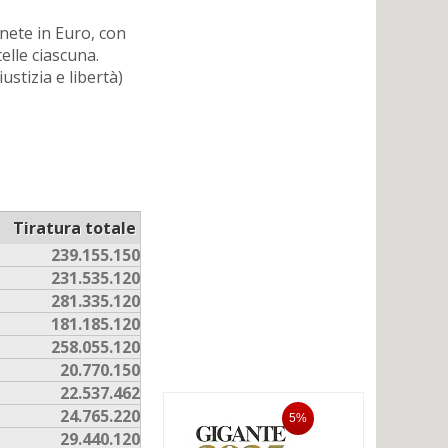
nete in Euro, con
telle ciascuna.
stizia e libertà)
Tiratura totale
239.155.150
231.535.120
281.335.120
181.185.120
258.055.120
20.770.150
22.537.462
24.765.220
5%
29.440.120