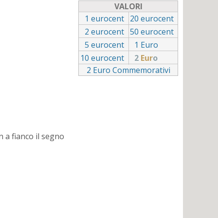
VALORI
1
eurocent
20
eurocent
2
eurocent
50
eurocent
5
eurocent
1
Euro
10
eurocent
2
Eur
o
2 Euro Commemorativi
n a fianco il segno