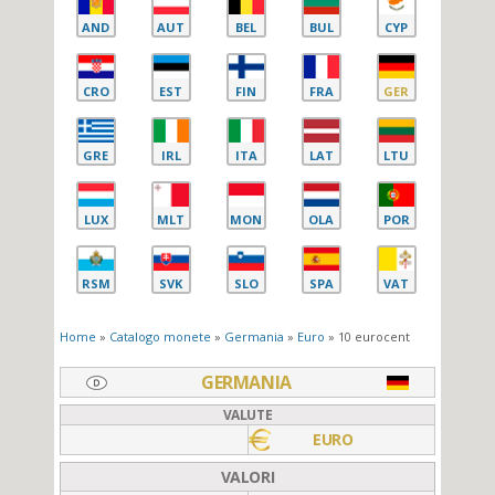
AND
AUT
BEL
BUL
CYP
CRO
EST
FIN
FRA
GER
GRE
IRL
ITA
LAT
LTU
LUX
MLT
MON
OLA
POR
RSM
SVK
SLO
SPA
VAT
Home
»
Catalogo monete
»
Germania
»
Euro
» 10 eurocent
GERMANIA
VALUTE
EURO
VALORI