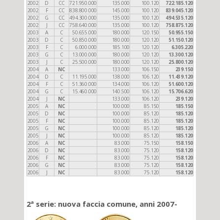
2002
D
CC
721.950.000
135.000
100.120
722.185.120
2002
F
CC
838.800.000
145.000
100.120
839.045.120
2002
G
CC
494.300.000
135.000
100.120
494.535.120
2002
J
CC
758.640.000
135.000
100.120
758.875.120
2003
A
C
50.655.000
180.000
120.150
50.955.150
2003
D
C
50.850.000
180.000
120.120
51.150.120
2003
F
C
6.000.000
185.100
120.120
6.305.220
2003
G
C
13.000.000
180.000
120.120
13.300.120
2003
J
C
25.500.000
180.000
120.120
25.800.120
2004
A
NC
133.000
106.150
239.150
2004
D
C
11.195.000
138.000
106.120
11.439.120
2004
F
C
51.360.000
134.000
106.120
51.600.120
2004
G
C
15.460.000
140.500
106.120
15.706.620
2004
J
NC
133.000
106.120
239.120
2005
A
NC
100.000
85.150
185.150
2005
D
NC
100.000
85.120
185.120
2005
F
NC
100.000
85.120
185.120
2005
G
NC
100.000
85.120
185.120
2005
J
NC
100.000
85.120
185.120
2006
A
NC
83.000
75.150
158.150
2006
D
NC
83.000
75.120
158.120
2006
F
NC
83.000
75.120
158.120
2006
G
NC
83.000
75.120
158.120
2006
J
NC
83.000
75.120
158.120
2ª serie: nuova faccia comune, anni 2007-