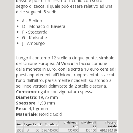
basso è posto il millesimo di conio con sotto il
segno di zecca, il quale può essere relativo ad una
delle seguenti 5 sedi:
A - Berlino
D - Monaco di Baviera
F - Stoccarda
G - Karlsruhe
J - Amburgo
Lungo il contorno 12 stelle a cinque punte, simbolo
dell'Unione Europea. Al
Verso
la faccia comune
delle monete in Euro, con la scritta 10 euro cent ed i
paesi appartenenti all'Unione, rappresentati staccati
l'uno dall'altro, parzialmente ricadenti su sfondo a
sei linee verticali delimitate da 2 stelle ciascuna.
Contorno
: rigato con zigrinatura spessa.
Diametro
: 19,75 mm
Spessore
: 1,93 mm
Peso
: 4,1 grammi
Materiale
: Nordic Gold.
Divisionali
Divisionali
Tiratura
Anno
Segno
Rarità
Circolanti
FDC
FS
totale
2002
A
CC
696.145.000
135.000
100.150
696.380.150