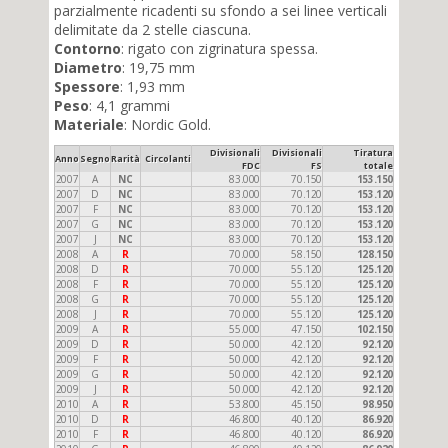
parzialmente ricadenti su sfondo a sei linee verticali
delimitate da 2 stelle ciascuna.
Contorno
: rigato con zigrinatura spessa.
Diametro
: 19,75 mm
Spessore
: 1,93 mm
Peso
: 4,1 grammi
Materiale
: Nordic Gold.
Divisionali
Divisionali
Tiratura
Anno
Segno
Rarità
Circolanti
FDC
FS
totale
2007
A
NC
83.000
70.150
153.150
2007
D
NC
83.000
70.120
153.120
2007
F
NC
83.000
70.120
153.120
2007
G
NC
83.000
70.120
153.120
2007
J
NC
83.000
70.120
153.120
2008
A
R
70.000
58.150
128.150
2008
D
R
70.000
55.120
125.120
2008
F
R
70.000
55.120
125.120
2008
G
R
70.000
55.120
125.120
2008
J
R
70.000
55.120
125.120
2009
A
R
55.000
47.150
102.150
2009
D
R
50.000
42.120
92.120
2009
F
R
50.000
42.120
92.120
2009
G
R
50.000
42.120
92.120
2009
J
R
50.000
42.120
92.120
2010
A
R
53.800
45.150
98.950
2010
D
R
46.800
40.120
86.920
2010
F
R
46.800
40.120
86.920