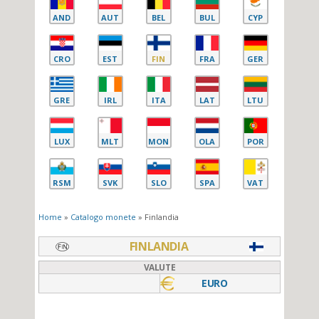
AND
AUT
BEL
BUL
CYP
CRO
EST
FIN
FRA
GER
GRE
IRL
ITA
LAT
LTU
LUX
MLT
MON
OLA
POR
RSM
SVK
SLO
SPA
VAT
Home
»
Catalogo monete
» Finlandia
FINLANDIA
VALUTE
EURO