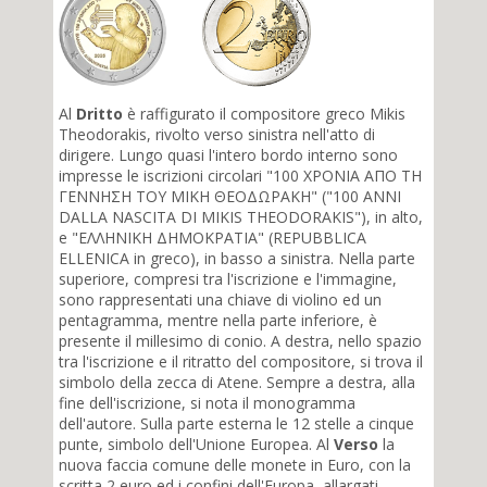
Al
Dritto
è raffigurato il compositore greco Mikis
Theodorakis, rivolto verso sinistra nell'atto di
dirigere. Lungo quasi l'intero bordo interno sono
impresse le iscrizioni circolari "100 ΧΡΟΝΙΑ ΑΠΟ ΤΗ
ΓΕΝΝΗΣΗ ΤΟΥ ΜΙΚΗ ΘΕΟΔΩΡΑΚΗ" ("100 ANNI
DALLA NASCITA DI MIKIS THEODORAKIS"), in alto,
e "ΕΛΛΗΝΙΚΗ ΔΗΜΟΚΡΑΤΙΑ" (REPUBBLICA
ELLENICA in greco), in basso a sinistra. Nella parte
superiore, compresi tra l'iscrizione e l'immagine,
sono rappresentati una chiave di violino ed un
pentagramma, mentre nella parte inferiore, è
presente il millesimo di conio. A destra, nello spazio
tra l'iscrizione e il ritratto del compositore, si trova il
simbolo della zecca di Atene. Sempre a destra, alla
fine dell'iscrizione, si nota il monogramma
dell'autore. Sulla parte esterna le 12 stelle a cinque
punte, simbolo dell'Unione Europea. Al
Verso
la
nuova faccia comune delle monete in Euro, con la
scritta 2 euro ed i confini dell'Europa, allargati