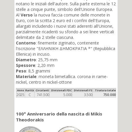
notano le iniziali dell'autore. Sulla parte esterna le 12
stelle a cinque punte, simbolo dell'Unione Europea.
Al
Verso
la nuova faccia comune delle monete in
Euro, con la scritta 2 euro ed i confini dell'Europa,
allargati includendo i nuovi stati aderenti all'Unione,
parzialmente ricadenti su sfondo a sei linee verticali
delimitate da 2 stelle ciascuna.
Contorno
: finemente zigrinato, contenente
l'iscrizione "ΕΛΛΗΝΙΚΗ ΔΗΜΟΚΡΑΤΙΑ *" (Repubblica
Ellenica) in incuso.
Diametro
: 25,75 mm
Spessore
: 2,20 mm
Peso
: 8,5 grammi
Materiale
: moneta bimetallica. corona in rame-
nickel, centro in nickel-ottone
Anno
Rarità
Circolanti
Divisionali FDC
Divisionali FS
Tiratura totale
2025
C
741.500
5.000
3.500
750.000
100° Anniversario della nascita di Mikis
Theodorakis