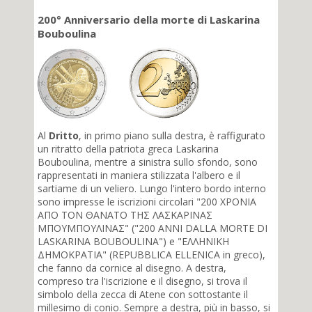
200° Anniversario della morte di Laskarina
Bouboulina
Al
Dritto
, in primo piano sulla destra, è raffigurato
un ritratto della patriota greca Laskarina
Bouboulina, mentre a sinistra sullo sfondo, sono
rappresentati in maniera stilizzata l'albero e il
sartiame di un veliero. Lungo l'intero bordo interno
sono impresse le iscrizioni circolari "200 ΧΡΟΝΙΑ
ΑΠΟ ΤΟΝ ΘΑΝΑΤΟ ΤΗΣ ΛΑΣΚΑΡΙΝΑΣ
ΜΠΟΥΜΠΟΥΛΙΝΑΣ" ("200 ANNI DALLA MORTE DI
LASKARINA BOUBOULINA") e "ΕΛΛΗΝΙΚΗ
ΔΗΜΟΚΡΑΤΙΑ" (REPUBBLICA ELLENICA in greco),
che fanno da cornice al disegno. A destra,
compreso tra l'iscrizione e il disegno, si trova il
simbolo della zecca di Atene con sottostante il
millesimo di conio. Sempre a destra, più in basso, si