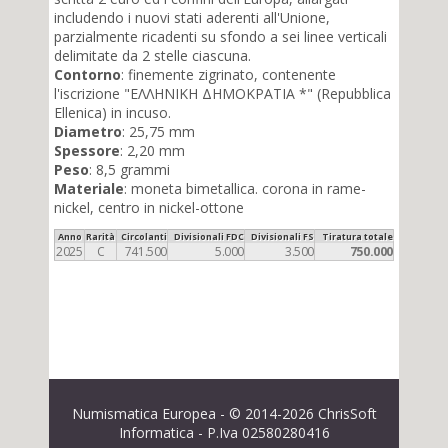
includendo i nuovi stati aderenti all'Unione,
parzialmente ricadenti su sfondo a sei linee verticali
delimitate da 2 stelle ciascuna.
Contorno
: finemente zigrinato, contenente
l'iscrizione "ΕΛΛΗΝΙΚΗ ΔΗΜΟΚΡΑΤΙΑ *" (Repubblica
Ellenica) in incuso.
Diametro
: 25,75 mm
Spessore
: 2,20 mm
Peso
: 8,5 grammi
Materiale
: moneta bimetallica. corona in rame-
nickel, centro in nickel-ottone
Anno
Rarità
Circolanti
Divisionali FDC
Divisionali FS
Tiratura totale
2025
C
741.500
5.000
3.500
750.000
Numismatica Europea - © 2014-2026 ChrisSoft
Informatica - P.Iva 02580280416