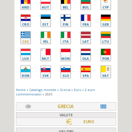
AND
AUT
BEL
BUL
CYP
CRO
EST
FIN
FRA
GER
GRE
IRL
ITA
LAT
LTU
LUX
MLT
MON
OLA
POR
RSM
SVK
SLO
SPA
VAT
Home
»
Catalogo monete
»
Grecia
»
Euro
»
2 euro
commemorativi
» 2025
GRECIA
VALUTE
EURO
VALORI