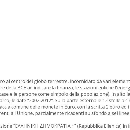
o al centro del globo terrestre, incorniciato da vari element
e della BCE ad indicare la finanza, le stazioni eoliche l'energ
 case e le persone come simbolo della popolazione). In alto la
, le date "2002 2012". Sulla parte esterna le 12 stelle a c
accia comune delle monete in Euro, con la scritta 2 euro ed i 
renti all'Unione, parzialmente ricadenti su sfondo a sei linee 
crizione "ΕΛΛΗΝΙΚΗ ΔΗΜΟΚΡΑΤΙΑ *" (Repubblica Ellenica) in i