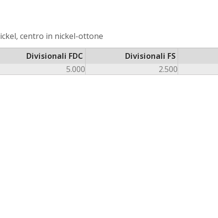
ckel, centro in nickel-ottone
Divisionali FDC
Divisionali FS
5.000
2.500