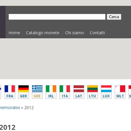
Home
Catalogo monete
Chi siamo
Contatti
FRA
GER
GRE
IRL
ITA
LAT
LTU
LUX
MLT
memorativi
» 2012
 2012