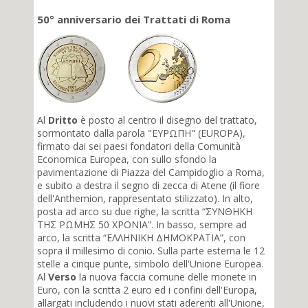
50° anniversario dei Trattati di Roma
Al
Dritto
è posto al centro il disegno del trattato,
sormontato dalla parola "EYPΩΠH" (EUROPA),
firmato dai sei paesi fondatori della Comunità
Economica Europea, con sullo sfondo la
pavimentazione di Piazza del Campidoglio a Roma,
e subito a destra il segno di zecca di Atene (il fiore
dell'Anthemion, rappresentato stilizzato). In alto,
posta ad arco su due righe, la scritta “ΣΥΝΘΗΚΗ
ΤΗΣ ΡΩΜΗΣ 50 ΧΡΟΝΙΑ”. In basso, sempre ad
arco, la scritta “ΕΛΛΗΝΙΚΗ ΔΗΜΟΚΡΑΤΙΑ”, con
sopra il millesimo di conio. Sulla parte esterna le 12
stelle a cinque punte, simbolo dell'Unione Europea.
Al
Verso
la nuova faccia comune delle monete in
Euro, con la scritta 2 euro ed i confini dell'Europa,
allargati includendo i nuovi stati aderenti all'Unione,