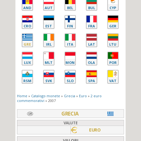
AND
AUT
BEL
BUL
CYP
CRO
EST
FIN
FRA
GER
GRE
IRL
ITA
LAT
LTU
LUX
MLT
MON
OLA
POR
RSM
SVK
SLO
SPA
VAT
Home
»
Catalogo monete
»
Grecia
»
Euro
»
2 euro
commemorativi
» 2007
GRECIA
VALUTE
EURO
VALORI