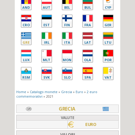
AND
AUT
BEL
BUL
CYP
CRO
EST
FIN
FRA
GER
GRE
IRL
ITA
LAT
LTU
LUX
MLT
MON
OLA
POR
RSM
SVK
SLO
SPA
VAT
Home
»
Catalogo monete
»
Grecia
»
Euro
»
2 euro
commemorativi
» 2021
GRECIA
VALUTE
EURO
VALORI