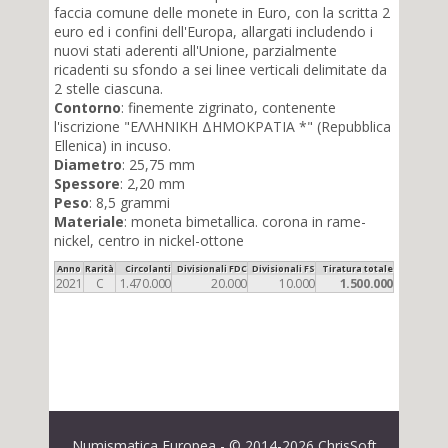
faccia comune delle monete in Euro, con la scritta 2
euro ed i confini dell'Europa, allargati includendo i
nuovi stati aderenti all'Unione, parzialmente
ricadenti su sfondo a sei linee verticali delimitate da
2 stelle ciascuna.
Contorno
: finemente zigrinato, contenente
l'iscrizione "ΕΛΛΗΝΙΚΗ ΔΗΜΟΚΡΑΤΙΑ *" (Repubblica
Ellenica) in incuso.
Diametro
: 25,75 mm
Spessore
: 2,20 mm
Peso
: 8,5 grammi
Materiale
: moneta bimetallica. corona in rame-
nickel, centro in nickel-ottone
Anno
Rarità
Circolanti
Divisionali FDC
Divisionali FS
Tiratura totale
2021
C
1.470.000
20.000
10.000
1.500.000
Numismatica Europea - © 2014-2026 ChrisSoft