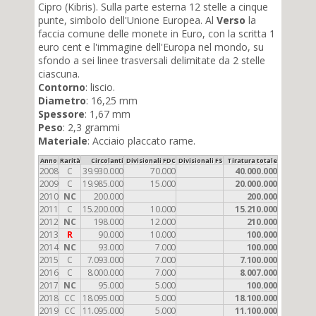
Cipro (Kibris). Sulla parte esterna 12 stelle a cinque
punte, simbolo dell'Unione Europea. Al
Verso
la
faccia comune delle monete in Euro, con la scritta 1
euro cent e l'immagine dell'Europa nel mondo, su
sfondo a sei linee trasversali delimitate da 2 stelle
ciascuna.
Contorno
: liscio.
Diametro
: 16,25 mm
Spessore
: 1,67 mm
Peso
: 2,3 grammi
Materiale
: Acciaio placcato rame.
Anno
Rarità
Circolanti
Divisionali FDC
Divisionali FS
Tiratura totale
2008
C
39.930.000
70.000
40.000.000
2009
C
19.985.000
15.000
20.000.000
2010
NC
200.000
200.000
2011
C
15.200.000
10.000
15.210.000
2012
NC
198.000
12.000
210.000
2013
R
90.000
10.000
100.000
2014
NC
93.000
7.000
100.000
2015
C
7.093.000
7.000
7.100.000
2016
C
8.000.000
7.000
8.007.000
2017
NC
95.000
5.000
100.000
2018
CC
18.095.000
5.000
18.100.000
2019
CC
11.095.000
5.000
11.100.000