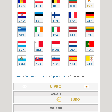
AND
AUT
BEL
BUL
CYP
CRO
EST
FIN
FRA
GER
GRE
IRL
ITA
LAT
LTU
LUX
MLT
MON
OLA
POR
RSM
SVK
SLO
SPA
VAT
Home
»
Catalogo monete
»
Cipro
»
Euro
» 1 eurocent
CIPRO
VALUTE
EURO
VALORI