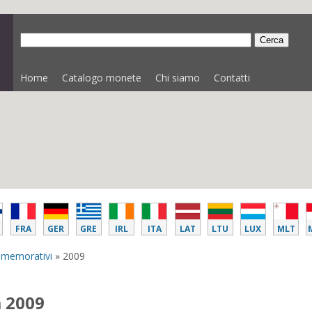
Home
Catalogo monete
Chi siamo
Contatti
FRA
GER
GRE
IRL
ITA
LAT
LTU
LUX
MLT
mmemorativi
» 2009
 2009