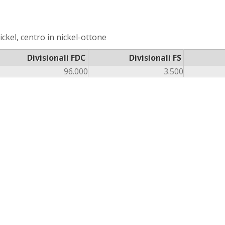
ckel, centro in nickel-ottone
Divisionali FDC
Divisionali FS
96.000
3.500