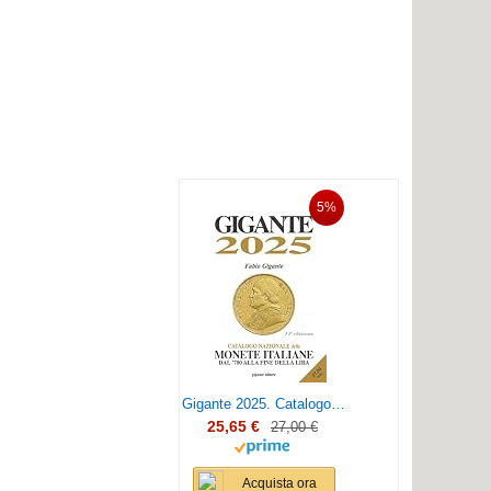
5%
Gigante 2025. Catalogo nazionale delle monete italiane dal '700 alla fine della lira
25,65 €
27,00 €
Acquista ora