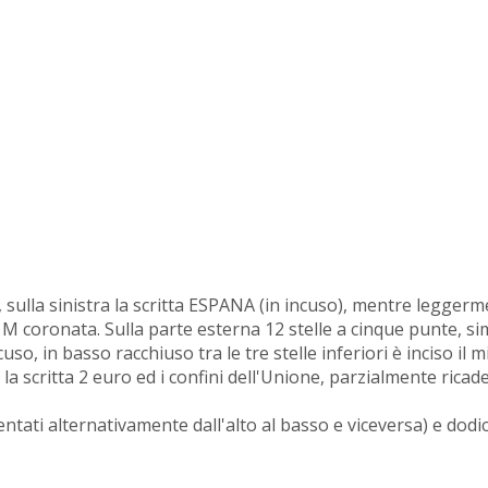
I, sulla sinistra la scritta ESPANA (in incuso), mentre leggerm
na M coronata. Sulla parte esterna 12 stelle a cinque punte, s
o, in basso racchiuso tra le tre stelle inferiori è inciso il mi
a scritta 2 euro ed i confini dell'Unione, parzialmente ricad
entati alternativamente dall'alto al basso e viceversa) e dodic