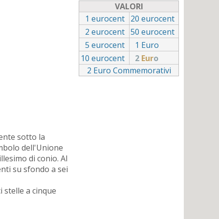
VALORI
1
eurocent
20
eurocent
2
eurocent
50
eurocent
5
eurocent
1
Euro
10
eurocent
2
Eur
o
2 Euro Commemorativi
ente sotto la
imbolo dell'Unione
llesimo di conio. Al
enti su sfondo a sei
i stelle a cinque