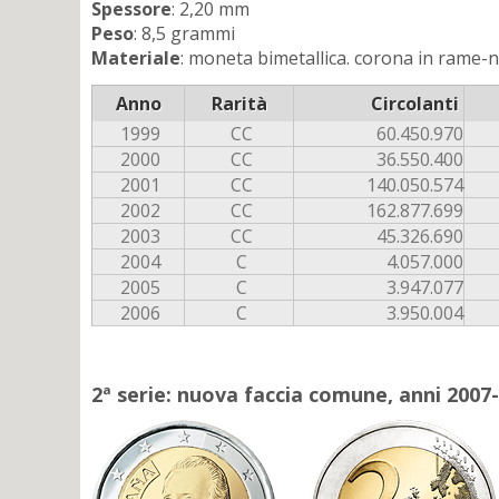
Spessore
: 2,20 mm
Peso
: 8,5 grammi
Materiale
: moneta bimetallica. corona in rame-ni
Anno
Rarità
Circolanti
1999
CC
60.450.970
2000
CC
36.550.400
2001
CC
140.050.574
2002
CC
162.877.699
2003
CC
45.326.690
2004
C
4.057.000
2005
C
3.947.077
2006
C
3.950.004
2ª serie: nuova faccia comune, anni 2007