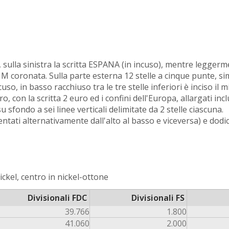
I, sulla sinistra la scritta ESPANA (in incuso), mentre leggerm
na M coronata. Sulla parte esterna 12 stelle a cinque punte, s
o, in basso racchiuso tra le tre stelle inferiori è inciso il mi
 con la scritta 2 euro ed i confini dell'Europa, allargati inc
u sfondo a sei linee verticali delimitate da 2 stelle ciascuna.
entati alternativamente dall'alto al basso e viceversa) e dodic
ckel, centro in nickel-ottone
Divisionali FDC
Divisionali FS
39.766
1.800
41.060
2.000