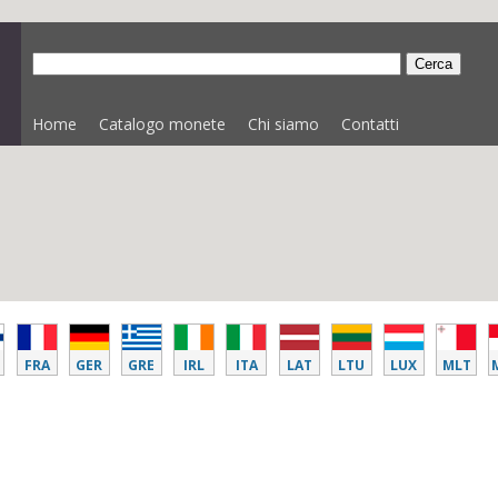
Home
Catalogo monete
Chi siamo
Contatti
FRA
GER
GRE
IRL
ITA
LAT
LTU
LUX
MLT