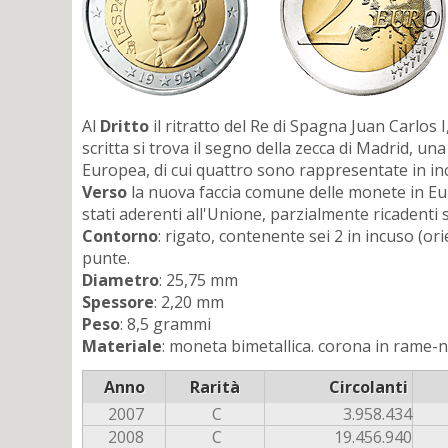
Al
Dritto
il ritratto del Re di Spagna Juan Carlos 
scritta si trova il segno della zecca di Madrid, u
Europea, di cui quattro sono rappresentate in incus
Verso
la nuova faccia comune delle monete in Euro,
stati aderenti all'Unione, parzialmente ricadenti s
Contorno
: rigato, contenente sei 2 in incuso (ori
punte.
Diametro
: 25,75 mm
Spessore
: 2,20 mm
Peso
: 8,5 grammi
Materiale
: moneta bimetallica. corona in rame-ni
Anno
Rarità
Circolanti
2007
C
3.958.434
2008
C
19.456.940