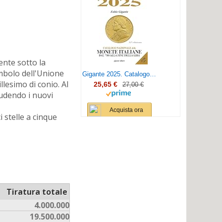
ente sotto la
imbolo dell'Unione
Gigante 2025. Catalogo nazionale delle monete italiane dal '700 alla fine della lira
llesimo di conio. Al
25,65 €
27,00 €
ludendo i nuovi
Acquista ora
i stelle a cinque
Tiratura totale
4.000.000
19.500.000