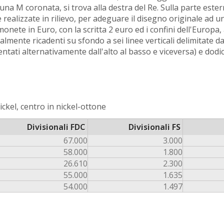
 una M coronata, si trova alla destra del Re. Sulla parte ester
ealizzate in rilievo, per adeguare il disegno originale ad un
nete in Euro, con la scritta 2 euro ed i confini dell'Europa, 
almente ricadenti su sfondo a sei linee verticali delimitate da
entati alternativamente dall'alto al basso e viceversa) e dodic
ckel, centro in nickel-ottone
Divisionali FDC
Divisionali FS
67.000
3.000
58.000
1.800
26.610
2.300
55.000
1.635
54.000
1.497