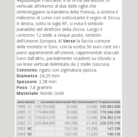
Repubblique Francaise, e la firma dell'autore, in
verticale all'interno di due delle righe che
simboleggiano la bandiera della Francia, a sinistra il
millesimo di conio con sottostante il segno di Zecca.
A destra, sotto la sigla RF, si nota il simbolo
(variabile) del direttore della Zecca. Lungo il
contorno 12 stelle a cinque punte, simbolo
dell'Unione Europea. Al
Verso
la faccia comune
delle monete in Euro, con la scritta 50 euro cent ed i
paesi appartenenti all'Unione, rappresentati staccati
l'uno dall'altro, parzialmente ricadenti su sfondo a
sei linee verticali delimitate da 2 stelle ciascuna.
Contorno
: rigato con zigrinatura spessa.
Diametro
: 24,25 mm
Spessore
: 2,38 mm
Peso
: 7,8 grammi
Materiale
: Nordic Gold.
Anno
Rarità
Circolanti
Divisionali FDC
Divisionali FS
Tiratura totale
1999
CC
105.753.600
35.000
15.000
105.803.600
2000
CC
179.496.000
35.000
15.000
179.546.000
2001
CC
276.252.274
35.000
15.000
276.302.274
2002
CC
226.384.000
165.290
21.453
226.570.743
2003
NC
132.139
15.200
147.339
2004
NC
129.103
11.033
140.136