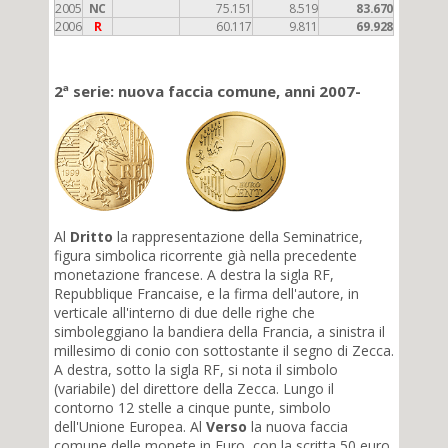
2005
NC
75.151
8.519
83.670
2006
R
60.117
9.811
69.928
2ª serie: nuova faccia comune, anni 2007-
Al
Dritto
la rappresentazione della Seminatrice,
figura simbolica ricorrente già nella precedente
monetazione francese. A destra la sigla RF,
Repubblique Francaise, e la firma dell'autore, in
verticale all'interno di due delle righe che
simboleggiano la bandiera della Francia, a sinistra il
millesimo di conio con sottostante il segno di Zecca.
A destra, sotto la sigla RF, si nota il simbolo
(variabile) del direttore della Zecca. Lungo il
contorno 12 stelle a cinque punte, simbolo
dell'Unione Europea. Al
Verso
la nuova faccia
comune delle monete in Euro, con la scritta 50 euro