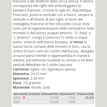
francese e del direttore della Zecca stessa. A destra,
sovrapposta alle righe che simboleggiano la
bandiera francese, si trova la sigla RF, Repubblique
Francaise, posta in verticale con a fianco, sempre in
verticale e all'interno di due righe, le firme del
medaglista francese di fine Ottocento Oscar Roty
(noto per la rappresentazione della Seminatrice nelle
monete) e dell'autore Joaquin Jimenez: "O. Roty" e
"J. Jimenez". Lungo il contorno 12 stelle a cinque
punte, simbolo dell'Unione Europea. Al
Verso
la
nuova faccia comune delle monete in Euro, con la
scritta 50 euro cent ed i confini dell'Europa, allargata
ai nuovi paesi membri e rappresentata in maniera
unitaria, parzialmente ricadenti su sfondo a sei linee
verticali delimitate da 2 stelle ciascuna.
Contorno
: rigato con zigrinatura spessa.
Diametro
: 24,25 mm
Spessore
: 2,38 mm
Peso
: 7,8 grammi
Materiale
: Nordic Gold.
Anno
Rarità
Circolanti
Divisionali FDC
Divisionali FS
Tiratura totale
2024
R
19.500
7.024
26.524
2025
15.000
5.000