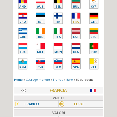
AND
AUT
BEL
BUL
CYP
CRO
EST
FIN
FRA
GER
GRE
IRL
ITA
LAT
LTU
LUX
MLT
MON
OLA
POR
RSM
SVK
SLO
SPA
VAT
Home
»
Catalogo monete
»
Francia
»
Euro
» 50 eurocent
FRANCIA
VALUTE
FRANCO
EURO
VALORI