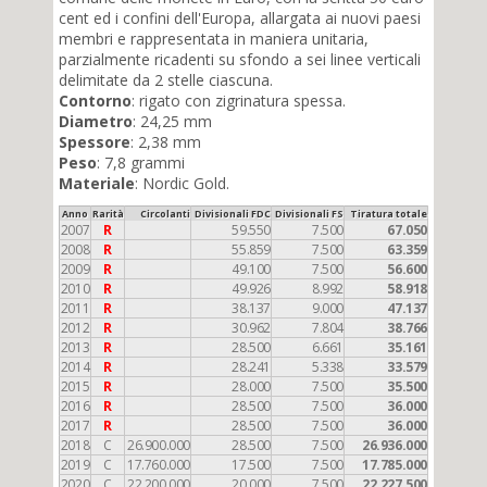
cent ed i confini dell'Europa, allargata ai nuovi paesi
membri e rappresentata in maniera unitaria,
parzialmente ricadenti su sfondo a sei linee verticali
delimitate da 2 stelle ciascuna.
Contorno
: rigato con zigrinatura spessa.
Diametro
: 24,25 mm
Spessore
: 2,38 mm
Peso
: 7,8 grammi
Materiale
: Nordic Gold.
Anno
Rarità
Circolanti
Divisionali FDC
Divisionali FS
Tiratura totale
2007
R
59.550
7.500
67.050
2008
R
55.859
7.500
63.359
2009
R
49.100
7.500
56.600
2010
R
49.926
8.992
58.918
2011
R
38.137
9.000
47.137
2012
R
30.962
7.804
38.766
2013
R
28.500
6.661
35.161
2014
R
28.241
5.338
33.579
2015
R
28.000
7.500
35.500
2016
R
28.500
7.500
36.000
2017
R
28.500
7.500
36.000
2018
C
26.900.000
28.500
7.500
26.936.000
2019
C
17.760.000
17.500
7.500
17.785.000
2020
C
22.200.000
20.000
7.500
22.227.500