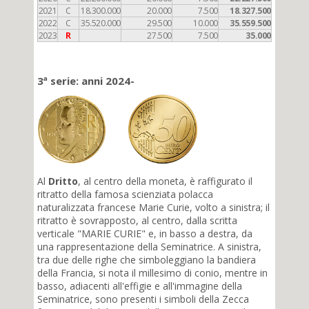
2021
C
18.300.000
20.000
7.500
18.327.500
2022
C
35.520.000
29.500
10.000
35.559.500
2023
R
27.500
7.500
35.000
3ª serie: anni 2024-
Al
Dritto
, al centro della moneta,
è raffigurato il
ritratto della famosa scienziata polacca
naturalizzata francese Marie Curie, volto a sinistra; il
ritratto è sovrapposto, al centro, dalla scritta
verticale "MARIE CURIE" e, in basso a destra, da
una rappresentazione della Seminatrice. A sinistra,
tra due delle righe che simboleggiano la bandiera
della Francia, si nota il millesimo di conio, mentre in
basso, adiacenti all'effigie e all'immagine della
Seminatrice, sono presenti i simboli della Zecca