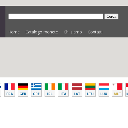
Home
Catalogo monete
Chi siamo
Contatti
FRA
GER
GRE
IRL
ITA
LAT
LTU
LUX
MLT