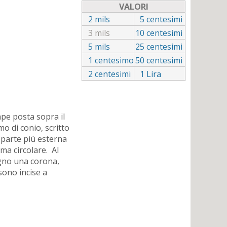
VALORI
2
mils
5
centesimi
3
mils
10
centesimi
5
mils
25
centesimi
1
centesimo
50
centesimi
2
centesimi
1
Lira
ape posta sopra il
mo di conio, scritto
a parte più esterna
rma circolare. Al
segno una corona,
sono incise a