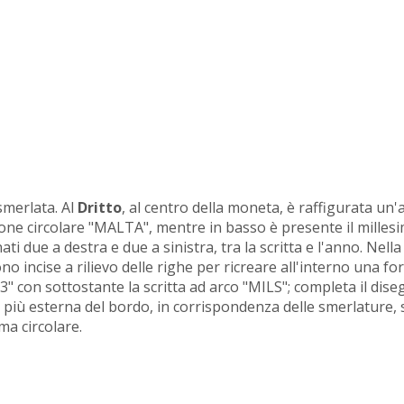
merlata. Al
Dritto
, al centro della moneta, è raffigurata un'
zione circolare "MALTA", mentre in basso è presente il millesi
ati due a destra e due a sinistra, tra la scritta e l'anno. Nell
o incise a rilievo delle righe per ricreare all'interno una fo
e "3" con sottostante la scritta ad arco "MILS"; completa il di
te più esterna del bordo, in corrispondenza delle smerlature, 
ma circolare.