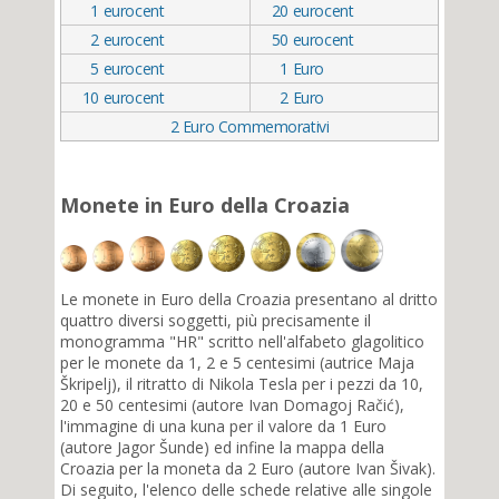
1
eurocent
20
eurocent
2
eurocent
50
eurocent
5
eurocent
1
Euro
10
eurocent
2
Euro
2 Euro Commemorativi
Monete in Euro della Croazia
Le monete in Euro della Croazia presentano al dritto
quattro diversi soggetti, più precisamente il
monogramma "HR" scritto nell'alfabeto glagolitico
per le monete da 1, 2 e 5 centesimi (autrice Maja
Škripelj), il ritratto di Nikola Tesla per i pezzi da 10,
20 e 50 centesimi (autore Ivan Domagoj Račić),
l'immagine di una kuna per il valore da 1 Euro
(autore Jagor Šunde) ed infine la mappa della
Croazia per la moneta da 2 Euro (autore Ivan Šivak).
Di seguito, l'elenco delle schede relative alle singole