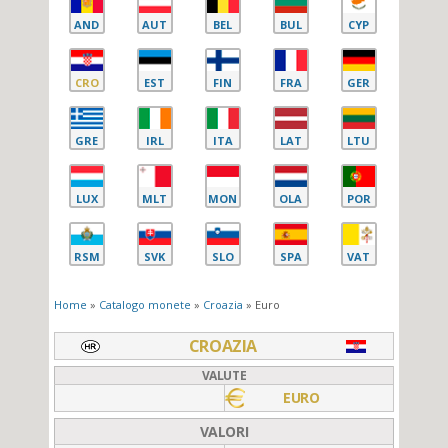
AND
AUT
BEL
BUL
CYP
CRO
EST
FIN
FRA
GER
GRE
IRL
ITA
LAT
LTU
LUX
MLT
MON
OLA
POR
RSM
SVK
SLO
SPA
VAT
Home
»
Catalogo monete
»
Croazia
» Euro
CROAZIA
VALUTE
EURO
VALORI